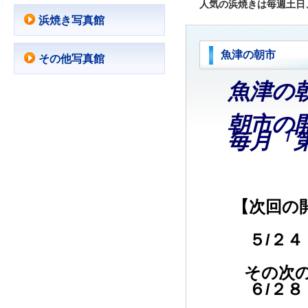
人気の浜焼きは毎週土
浜焼き写真館
魚津の朝市
その他写真館
魚津の
朝市の
毎月「
【次回の
５
/２４
その
次
６/２８ 