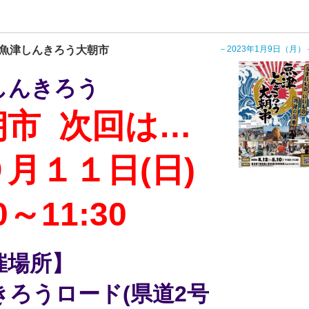
魚津しんきろう大朝市
－2023年1月9日（月）
しんきろう
朝市 次回は…
月１１日(日)
0～11:30
催場所】
きろうロード(県道2号