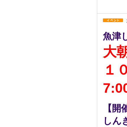
魚津
大
１０
7:0
【開
しん