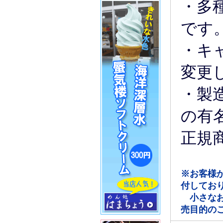
・多
です
・キ
変更
・製
の有
正規
※お客様
付してお
小さなお
売目的の