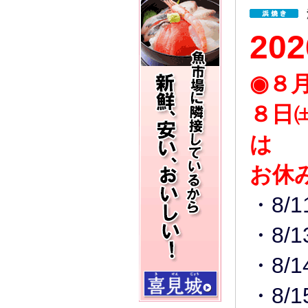
20
◉８
８日
は
お休
・8/
・8/1
・8/
・8/1