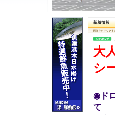
新着情報
画像をクリックす
大人
シー
◉ド
て