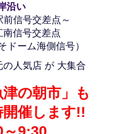
岸沿い
駅前信号交差点～
江南信号交差点
りそドーム海側信号）
元の人気店 が 大集合
魚津の朝市」
も
開催します!!
30～9
:30