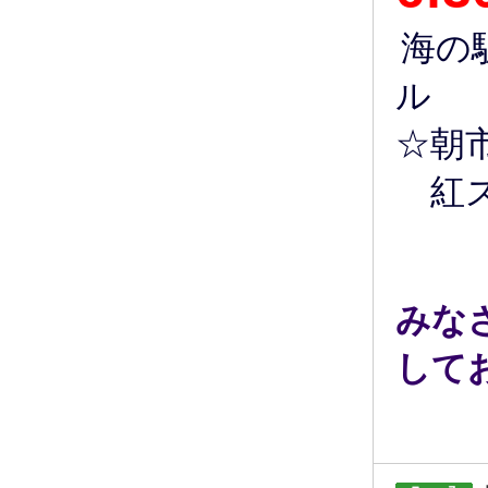
海の
ル
☆朝
紅ズ
みな
して