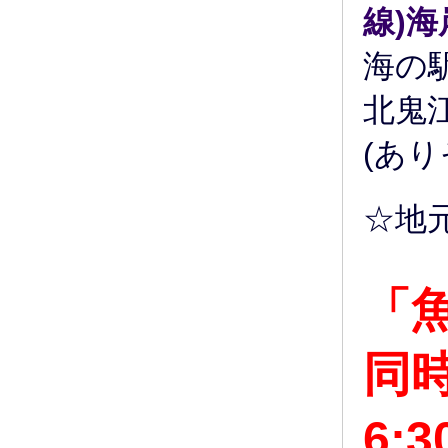
線)
海
海の
北鬼
(あ
☆地
「
同時
6: